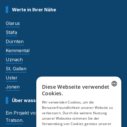
Werte in Ihrer Nähe
Glarus
Stäfa
Dürnten
Kemmental
Uznach
St. Gallen
Uster
Diese Webseite verwendet
Jonen
Cookies.
GERMAN
Über wasserhaerte.tratson.ch
Wir verwenden Cookies, um die
Benutzerfreundlichkeit unserer Website zu
FRENCH
Ein Projekt von
Auftragsmeister
und
verbessern. Durch die weitere Nutzung
unserer Webseite stimmen Sie der
Tratson
.
Verwendung von Cookies gemäss unserer