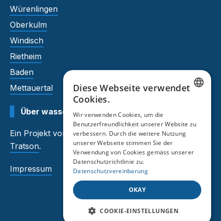
Würenlingen
Oberkulm
Windisch
Rietheim
Baden
Diese Webseite verwendet
Mettauertal
Cookies.
GERMAN
Über wasserhaerte.tratson.ch
Wir verwenden Cookies, um die
Benutzerfreundlichkeit unserer Website zu
FRENCH
Ein Projekt von
Auftragsmeister
und
verbessern. Durch die weitere Nutzung
unserer Webseite stimmen Sie der
Tratson
.
Verwendung von Cookies gemäss unserer
Datenschutzrichtlinie zu.
Impressum
Datenschutzvereinbarung
OKAY
COOKIE-EINSTELLUNGEN