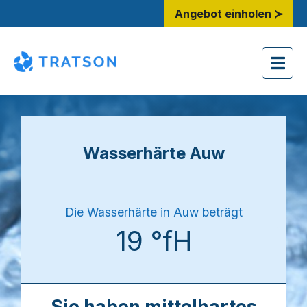
Angebot einholen ≻
Wasserhärte Auw
Die Wasserhärte in Auw beträgt
19 °fH
Sie haben mittelhartes