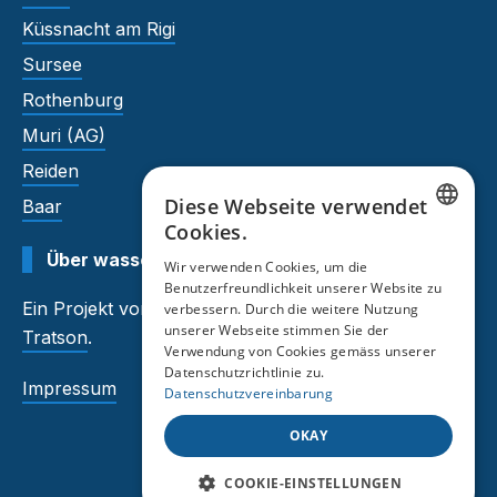
Küssnacht am Rigi
Sursee
Rothenburg
Muri (AG)
Reiden
Diese Webseite verwendet
Baar
Cookies.
GERMAN
Über wasserhaerte.tratson.ch
Wir verwenden Cookies, um die
Benutzerfreundlichkeit unserer Website zu
FRENCH
Ein Projekt von
Auftragsmeister
und
verbessern. Durch die weitere Nutzung
unserer Webseite stimmen Sie der
Tratson
.
Verwendung von Cookies gemäss unserer
Datenschutzrichtlinie zu.
Impressum
Datenschutzvereinbarung
OKAY
COOKIE-EINSTELLUNGEN