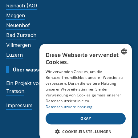
Reinach (AG)
Meggen
Neuenhof
Bad Zurzach
Villmergen
Diese Webseite verwendet
Luzern
Cookies.
GERMAN
Über wasserhaerte.tratson.ch
Wir verwenden Cookies, um die
Benutzerfreundlichkeit unserer Website zu
FRENCH
Ein Projekt von
Auftragsmeister
und
verbessern. Durch die weitere Nutzung
unserer Webseite stimmen Sie der
Tratson
.
Verwendung von Cookies gemäss unserer
Datenschutzrichtlinie zu.
Impressum
Datenschutzvereinbarung
OKAY
COOKIE-EINSTELLUNGEN