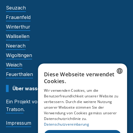
Seuzach
Frauenfeld
Winterthur
Wallisellen
Neerach
Wigoltingen
Weiach
Diese Webseite verwendet
Feuerthalen
Cookies.
GERMAN
Über wasserhaerte.tratson.ch
Wir verwenden Cookies, um die
Benutzerfreundlichkeit unserer Website zu
FRENCH
Ein Projekt von
Auftragsmeister
und
verbessern. Durch die weitere Nutzung
unserer Webseite stimmen Sie der
Tratson
.
Verwendung von Cookies gemäss unserer
Datenschutzrichtlinie zu.
Impressum
Datenschutzvereinbarung