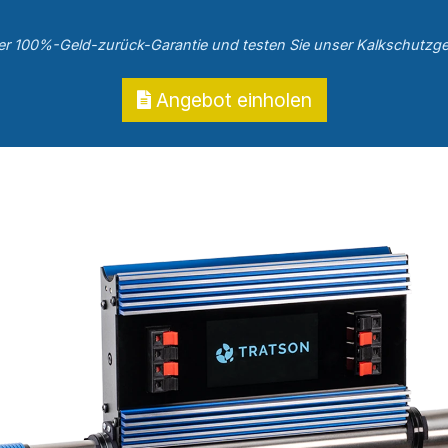
rer 100%-Geld-zurück-Garantie und testen Sie unser Kalkschutzge
Angebot einholen