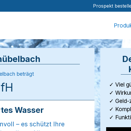
Prospekt bestell
Produ
hübelbach
De
elbach beträgt
°fH
✓ Viel g
✓ Wirku
✓ Geld-
rtes Wasser
✓ Komple
✓ Funkti
nvoll – es schützt Ihre