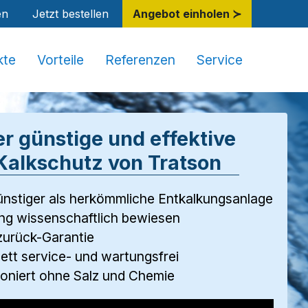
en
Jetzt bestellen
Angebot einholen ≻
kte
Vorteile
Referenzen
Service
r günstige und effektive
Kalkschutz von Tratson
ünstiger als herkömmliche Entkalkungsanlage
ng wissenschaftlich bewiesen
zurück-Garantie
tt service- und wartungsfrei
oniert ohne Salz und Chemie