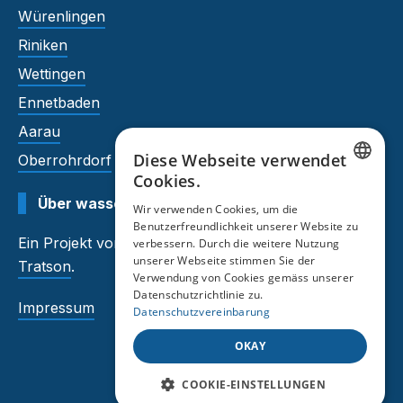
Würenlingen
Riniken
Wettingen
Ennetbaden
Aarau
Diese Webseite verwendet
Oberrohrdorf
Cookies.
GERMAN
Über wasserhaerte.tratson.ch
Wir verwenden Cookies, um die
Benutzerfreundlichkeit unserer Website zu
FRENCH
Ein Projekt von
Auftragsmeister
und
verbessern. Durch die weitere Nutzung
unserer Webseite stimmen Sie der
Tratson
.
Verwendung von Cookies gemäss unserer
Datenschutzrichtlinie zu.
Impressum
Datenschutzvereinbarung
OKAY
COOKIE-EINSTELLUNGEN