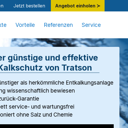
en
Jetzt bestellen
Angebot einholen ≻
kte
Vorteile
Referenzen
Service
r günstige und effektive
Kalkschutz von Tratson
ünstiger als herkömmliche Entkalkungsanlage
ng wissenschaftlich bewiesen
zurück-Garantie
tt service- und wartungsfrei
oniert ohne Salz und Chemie