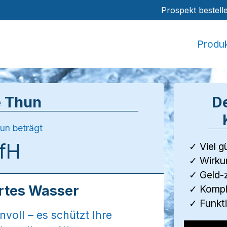
Prospekt bestell
Produ
e Thun
De
un beträgt
°fH
✓ Viel g
✓ Wirku
✓ Geld-
artes Wasser
✓ Komple
✓ Funkti
nvoll – es schützt Ihre