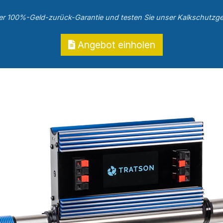
rer 100%-Geld-zurück-Garantie und testen Sie unser Kalkschutzge
Angebot einholen